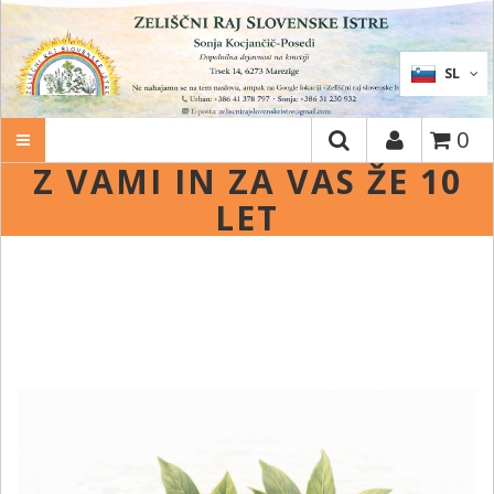
IŠČI
SL
0
Z VAMI IN ZA VAS ŽE 10
LET