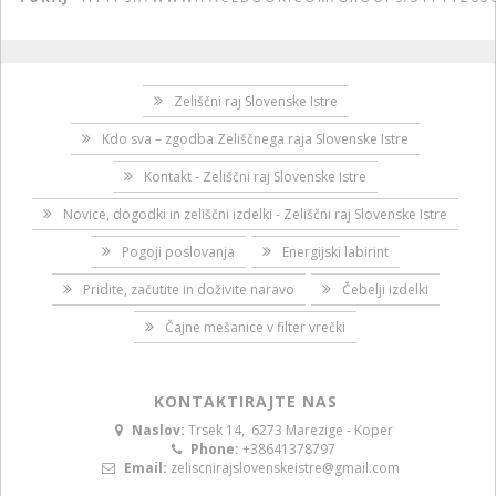
Zeliščni raj Slovenske Istre
Kdo sva – zgodba Zeliščnega raja Slovenske Istre
Kontakt - Zeliščni raj Slovenske Istre
Novice, dogodki in zeliščni izdelki - Zeliščni raj Slovenske Istre
Pogoji poslovanja
Energijski labirint
Pridite, začutite in doživite naravo
Čebelji izdelki
Čajne mešanice v filter vrečki
KONTAKTIRAJTE NAS
Naslov:
Trsek 14, 6273 Marezige - Koper
Phone:
+38641378797
Email:
zeliscnirajslovenskeistre@gmail.com