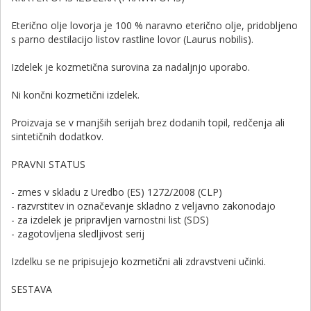
Eterično olje lovorja je 100 % naravno eterično olje, pridobljeno
s parno destilacijo listov rastline lovor (Laurus nobilis).
Izdelek je kozmetična surovina za nadaljnjo uporabo.
Ni končni kozmetični izdelek.
Proizvaja se v manjših serijah brez dodanih topil, redčenja ali
sintetičnih dodatkov.
PRAVNI STATUS
- zmes v skladu z Uredbo (ES) 1272/2008 (CLP)
- razvrstitev in označevanje skladno z veljavno zakonodajo
- za izdelek je pripravljen varnostni list (SDS)
- zagotovljena sledljivost serij
Izdelku se ne pripisujejo kozmetični ali zdravstveni učinki.
SESTAVA