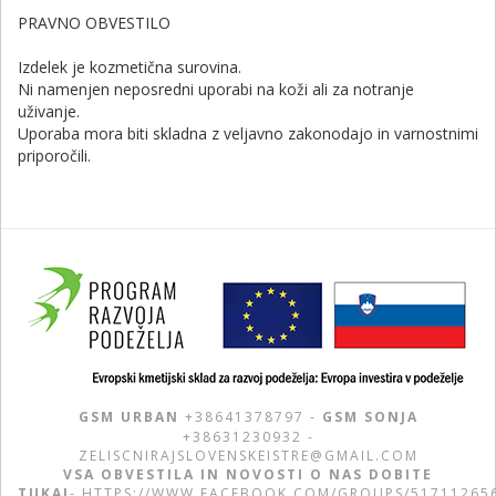
PRAVNO OBVESTILO
Izdelek je kozmetična surovina.
Ni namenjen neposredni uporabi na koži ali za notranje
uživanje.
Uporaba mora biti skladna z veljavno zakonodajo in varnostnimi
priporočili.
GSM URBAN
+38641378797 -
GSM SONJA
+38631230932 -
ZELISCNIRAJSLOVENSKEISTRE@GMAIL.COM
VSA OBVESTILA IN NOVOSTI O NAS DOBITE
TUKAJ
-
HTTPS://WWW.FACEBOOK.COM/GROUPS/51711265