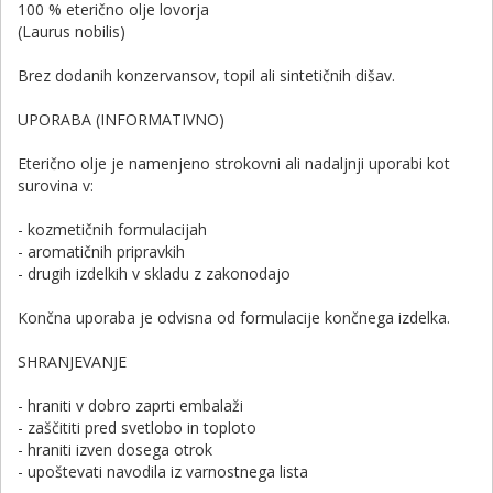
100 % eterično olje lovorja
(Laurus nobilis)
Brez dodanih konzervansov, topil ali sintetičnih dišav.
UPORABA (INFORMATIVNO)
Eterično olje je namenjeno strokovni ali nadaljnji uporabi kot
surovina v:
- kozmetičnih formulacijah
- aromatičnih pripravkih
- drugih izdelkih v skladu z zakonodajo
Končna uporaba je odvisna od formulacije končnega izdelka.
SHRANJEVANJE
- hraniti v dobro zaprti embalaži
- zaščititi pred svetlobo in toploto
- hraniti izven dosega otrok
- upoštevati navodila iz varnostnega lista