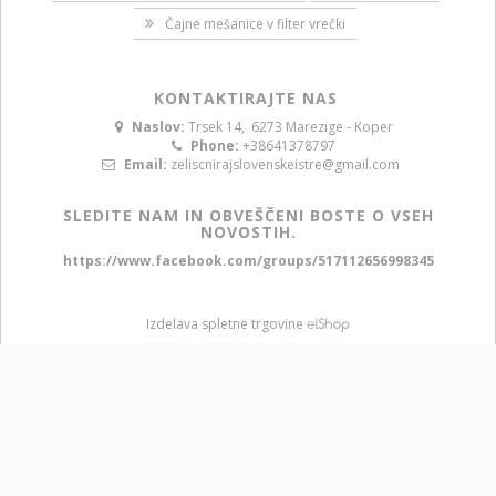
Čajne mešanice v filter vrečki
KONTAKTIRAJTE NAS
Naslov:
Trsek 14, 6273 Marezige - Koper
Phone:
+38641378797
Email:
zeliscnirajslovenskeistre@gmail.com
SLEDITE NAM IN OBVEŠČENI BOSTE O VSEH
NOVOSTIH.
https://www.facebook.com/groups/517112656998345
Izdelava spletne trgovine