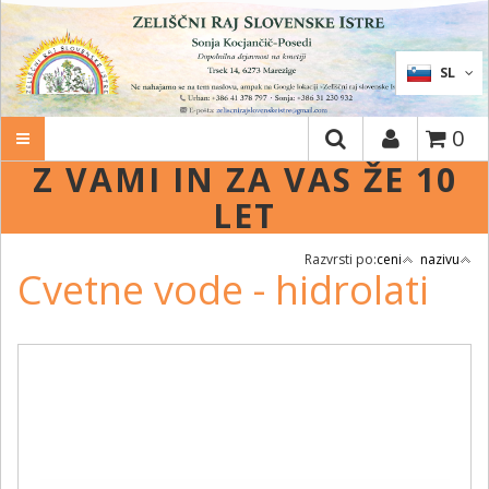
IŠČI
SL
0
Z VAMI IN ZA VAS ŽE 10
LET
Razvrsti po:
ceni
nazivu
Cvetne vode - hidrolati