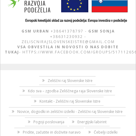
GSM URBAN
+38641378797 -
GSM SONJA
+38631230932 -
ZELISCNIRAJSLOVENSKEISTRE@GMAIL.COM
VSA OBVESTILA IN NOVOSTI O NAS DOBITE
TUKAJ
-
HTTPS://WWW.FACEBOOK.COM/GROUPS/51711265
Zeliščni raj Slovenske Istre
Kdo sva – zgodba Zeliščnega raja Slovenske Istre
Kontakt - Zeliščni raj Slovenske Istre
Novice, dogodki in zeliščni izdelki - Zeliščni raj Slovenske Istre
Pogoji poslovanja
Energijski labirint
Pridite, začutite in doživite naravo
Čebelji izdelki