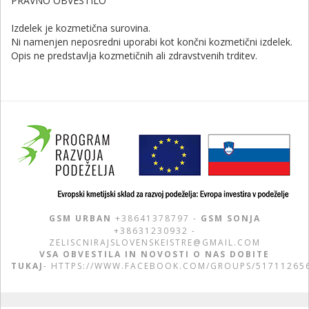
PRAVNO OBVESTILO
Izdelek je kozmetična surovina.
Ni namenjen neposredni uporabi kot končni kozmetični izdelek.
Opis ne predstavlja kozmetičnih ali zdravstvenih trditev.
GSM URBAN
+38641378797 -
GSM SONJA
+38631230932 -
ZELISCNIRAJSLOVENSKEISTRE@GMAIL.COM
VSA OBVESTILA IN NOVOSTI O NAS DOBITE
TUKAJ
-
HTTPS://WWW.FACEBOOK.COM/GROUPS/51711265