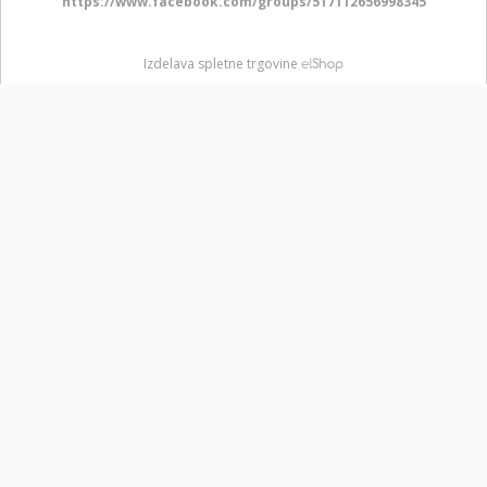
https://www.facebook.com/groups/517112656998345
Izdelava spletne trgovine