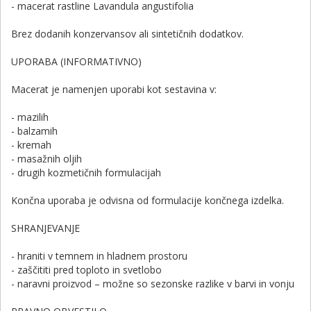
- macerat rastline Lavandula angustifolia
Brez dodanih konzervansov ali sintetičnih dodatkov.
UPORABA (INFORMATIVNO)
Macerat je namenjen uporabi kot sestavina v:
- mazilih
- balzamih
- kremah
- masažnih oljih
- drugih kozmetičnih formulacijah
Končna uporaba je odvisna od formulacije končnega izdelka.
SHRANJEVANJE
- hraniti v temnem in hladnem prostoru
- zaščititi pred toploto in svetlobo
- naravni proizvod – možne so sezonske razlike v barvi in vonju