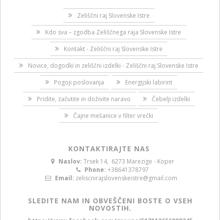
Zeliščni raj Slovenske Istre
Kdo sva – zgodba Zeliščnega raja Slovenske Istre
Kontakt - Zeliščni raj Slovenske Istre
Novice, dogodki in zeliščni izdelki - Zeliščni raj Slovenske Istre
Pogoji poslovanja
Energijski labirint
Pridite, začutite in doživite naravo
Čebelji izdelki
Čajne mešanice v filter vrečki
KONTAKTIRAJTE NAS
Naslov:
Trsek 14, 6273 Marezige - Koper
Phone:
+38641378797
Email:
zeliscnirajslovenskeistre@gmail.com
SLEDITE NAM IN OBVEŠČENI BOSTE O VSEH
NOVOSTIH.