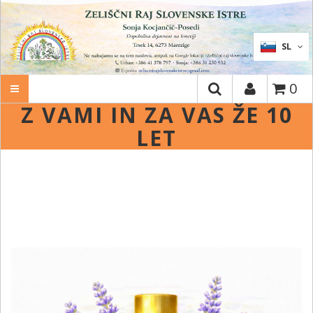
IŠČI
SL
0
Z VAMI IN ZA VAS ŽE 10
LET