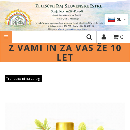
IŠČI
SL
0
Z VAMI IN ZA VAS ŽE 10
LET
Trenutno ni na zalogi