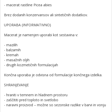
- macerat rastline Picea abies
Brez dodanih konzervansov ali sintetičnih dodatkov.
UPORABA (INFORMATIVNO)
Macerat je namenjen uporabi kot sestavina v:
- mazilih
- balzamih
- kremah
- masažnih oljih
- drugih kozmetičnih formulacijah
Končna uporaba je odvisna od formulacije končnega izdelka.
SHRANJEVANJE
- hraniti v temnem in hladnem prostoru
- zaščititi pred toploto in svetlobo
- naravni proizvod – možne so sezonske razlike v barvi in vonju