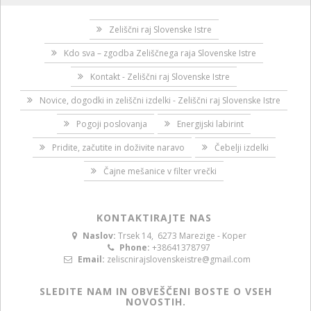
Zeliščni raj Slovenske Istre
Kdo sva – zgodba Zeliščnega raja Slovenske Istre
Kontakt - Zeliščni raj Slovenske Istre
Novice, dogodki in zeliščni izdelki - Zeliščni raj Slovenske Istre
Pogoji poslovanja
Energijski labirint
Pridite, začutite in doživite naravo
Čebelji izdelki
Čajne mešanice v filter vrečki
KONTAKTIRAJTE NAS
Naslov:
Trsek 14, 6273 Marezige - Koper
Phone:
+38641378797
Email:
zeliscnirajslovenskeistre@gmail.com
SLEDITE NAM IN OBVEŠČENI BOSTE O VSEH
NOVOSTIH.