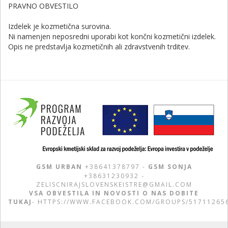
PRAVNO OBVESTILO
Izdelek je kozmetična surovina.
Ni namenjen neposredni uporabi kot končni kozmetični izdelek.
Opis ne predstavlja kozmetičnih ali zdravstvenih trditev.
GSM URBAN
+38641378797 -
GSM SONJA
+38631230932 -
ZELISCNIRAJSLOVENSKEISTRE@GMAIL.COM
VSA OBVESTILA IN NOVOSTI O NAS DOBITE
TUKAJ
-
HTTPS://WWW.FACEBOOK.COM/GROUPS/51711265