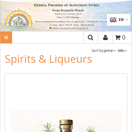
SEARCH
EN
0
Sort by:
price
title
Spirits & Liqueurs