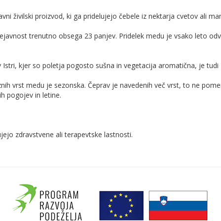
vni živilski proizvod, ki ga pridelujejo čebele iz nektarja cvetov ali ma
ejavnost trenutno obsega 23 panjev. Pridelek medu je vsako leto odv
stri, kjer so poletja pogosto sušna in vegetacija aromatična, je tudi z
 vrst medu je sezonska. Čeprav je navedenih več vrst, to ne pomeni,
h pogojev in letine.
jejo zdravstvene ali terapevtske lastnosti.