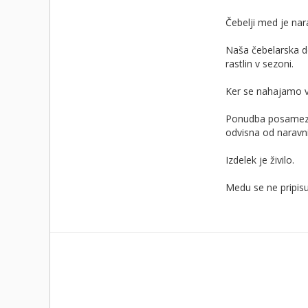
Čebelji med je nara
Naša čebelarska d
rastlin v sezoni.
Ker se nahajamo v I
Ponudba posameznih
odvisna od naravni
Izdelek je živilo.
Medu se ne pripisu