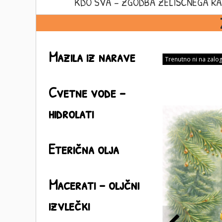
KDO SVA – ZGODBA ZELIŠČNEGA RA
Mazila iz narave
Trenutno ni na zalog
Cvetne vode –
hidrolati
Eterična olja
Macerati - oljčni
izvlečki