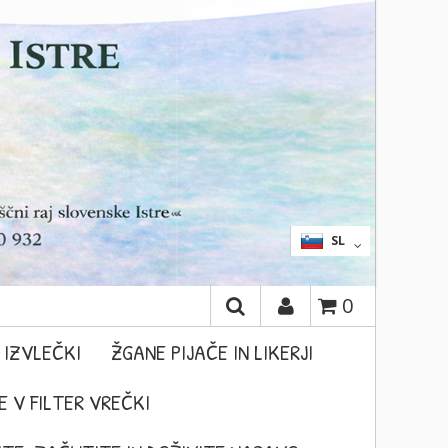
IŠČI
EN
SL
0
 IZVLEČKI
ŽGANE PIJAČE IN LIKERJI
 V FILTER VREČKI