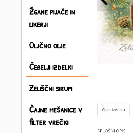
Žgane pijače in
likerji
Oljčno olje
Čebelji izdelki
Zeliščni sirupi
Čajne mešanice v
Opis izdelka
filter vrečki
SPLOŠNI OPIS