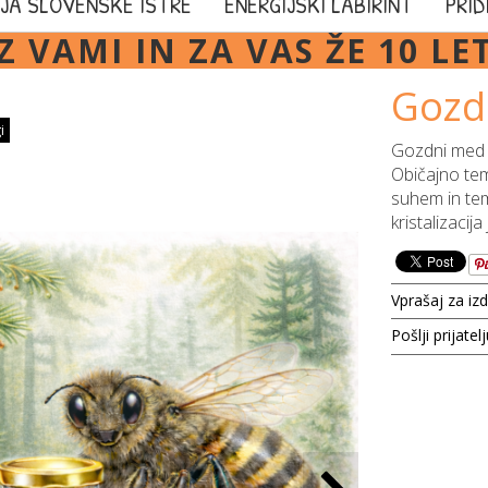
JA SLOVENSKE ISTRE
ENERGIJSKI LABIRINT
PRID
Z VAMI IN ZA VAS ŽE 10 LE
Gozd
i
Gozdni med 
Običajno tem
suhem in tem
kristalizacij
Vprašaj za iz
Pošlji prijatel