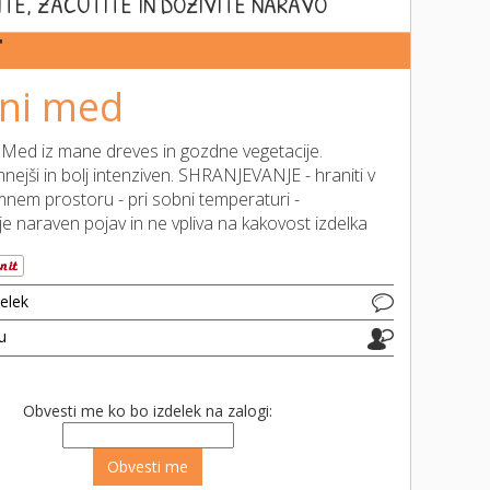
ITE, ZAČUTITE IN DOŽIVITE NARAVO
T
ni med
Med iz mane dreves in gozdne vegetacije.
nejši in bolj intenziven. SHRANJEVANJE - hraniti v
nem prostoru - pri sobni temperaturi -
a je naraven pojav in ne vpliva na kakovost izdelka
delek
ju
Obvesti me ko bo izdelek na zalogi: