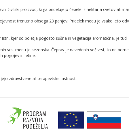
vni živilski proizvod, ki ga pridelujejo čebele iz nektarja cvetov ali ma
ejavnost trenutno obsega 23 panjev. Pridelek medu je vsako leto odv
stri, kjer so poletja pogosto sušna in vegetacija aromatična, je tudi z
 vrst medu je sezonska. Čeprav je navedenih več vrst, to ne pomeni,
h pogojev in letine.
jejo zdravstvene ali terapevtske lastnosti.