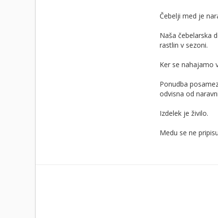
Čebelji med je nara
Naša čebelarska d
rastlin v sezoni.
Ker se nahajamo v I
Ponudba posameznih
odvisna od naravni
Izdelek je živilo.
Medu se ne pripisu