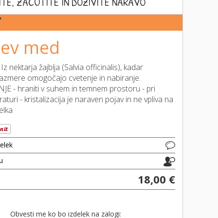
ITE, ZAČUTITE IN DOŽIVITE NARAVO
T
jev med
Iz nektarja žajblja (Salvia officinalis), kadar
azmere omogočajo cvetenje in nabiranje.
 - hraniti v suhem in temnem prostoru - pri
turi - kristalizacija je naraven pojav in ne vpliva na
elka
delek
ju
18,00 €
Obvesti me ko bo izdelek na zalogi: