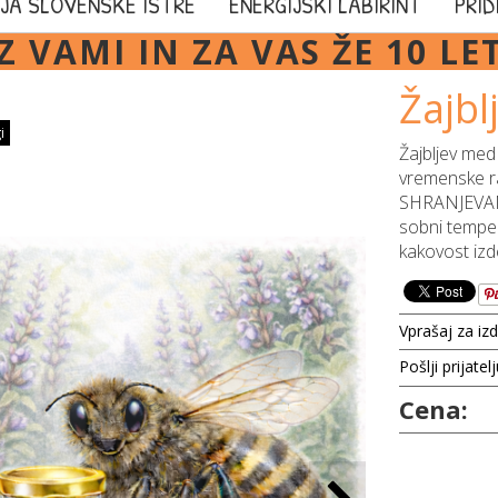
JA SLOVENSKE ISTRE
ENERGIJSKI LABIRINT
PRID
Z VAMI IN ZA VAS ŽE 10 LE
Žajbl
i
Žajbljev med 
vremenske r
SHRANJEVANJE
sobni tempera
kakovost izd
Vprašaj za iz
Pošlji prijatel
Cena: