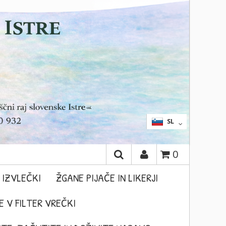
IŠČI
EN
SL
0
 IZVLEČKI
ŽGANE PIJAČE IN LIKERJI
 V FILTER VREČKI