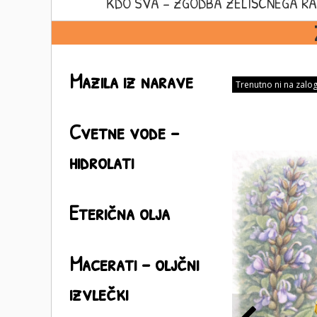
KDO SVA – ZGODBA ZELIŠČNEGA RA
Mazila iz narave
Trenutno ni na zalog
Cvetne vode –
hidrolati
Eterična olja
Macerati - oljčni
izvlečki