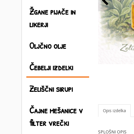
Žgane pijače in
likerji
Oljčno olje
Čebelji izdelki
Zeliščni sirupi
Čajne mešanice v
Opis izdelka
filter vrečki
SPLOŠNI OPIS