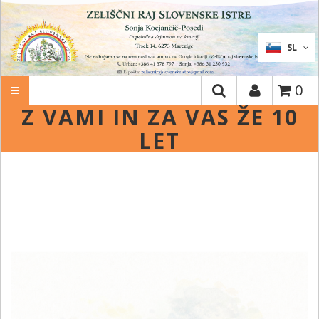
IŠČI
SL
0
Z VAMI IN ZA VAS ŽE 10
LET