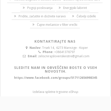
Pogoji poslovanja
Energijski labirint
Pridite, začutite in doživite naravo
Čebelji izdelki
Čajne mešanice v filter vrečki
KONTAKTIRAJTE NAS
Naslov:
Trsek 14, 6273 Marezige - Koper
Phone:
+38641378797
Email:
zeliscnirajslovenskeistre@gmail.com
SLEDITE NAM IN OBVEŠČENI BOSTE O VSEH
NOVOSTIH.
https://www.facebook.com/groups/517112656998345
Izdelava spletne trgovine