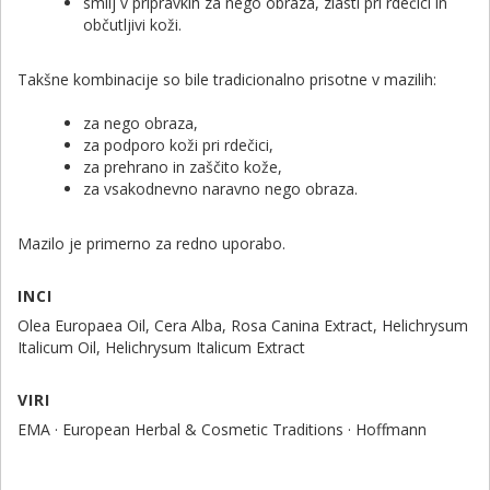
smilj v pripravkih za nego obraza, zlasti pri rdečici in
občutljivi koži.
Takšne kombinacije so bile tradicionalno prisotne v mazilih:
za nego obraza,
za podporo koži pri rdečici,
za prehrano in zaščito kože,
za vsakodnevno naravno nego obraza.
Mazilo je primerno za redno uporabo.
INCI
Olea Europaea Oil, Cera Alba, Rosa Canina Extract, Helichrysum
Italicum Oil, Helichrysum Italicum Extract
VIRI
EMA · European Herbal & Cosmetic Traditions · Hoffmann