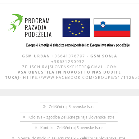
GSM URBAN
+38641378797 -
GSM SONJA
+38631230932 -
ZELISCNIRAJSLOVENSKEISTRE@GMAIL.COM
VSA OBVESTILA IN NOVOSTI O NAS DOBITE
TUKAJ
-
HTTPS://WWW.FACEBOOK.COM/GROUPS/51711265
Zeliščni raj Slovenske Istre
Kdo sva – zgodba Zeliščnega raja Slovenske Istre
Kontakt - Zeliščni raj Slovenske Istre
Novice, dogodki in zeliščni izdelki - Zeliščni raj Slovenske Istre