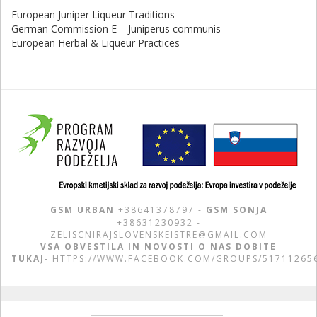
European Juniper Liqueur Traditions
German Commission E – Juniperus communis
European Herbal & Liqueur Practices
GSM URBAN
+38641378797 -
GSM SONJA
+38631230932 -
ZELISCNIRAJSLOVENSKEISTRE@GMAIL.COM
VSA OBVESTILA IN NOVOSTI O NAS DOBITE
TUKAJ
-
HTTPS://WWW.FACEBOOK.COM/GROUPS/51711265