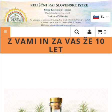
IŠČI
SL
0
Z VAMI IN ZA VAS ŽE 10
LET