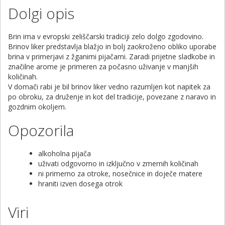
Dolgi opis
Brin ima v evropski zeliščarski tradiciji zelo dolgo zgodovino.
Brinov liker predstavlja blažjo in bolj zaokroženo obliko uporabe
brina v primerjavi z žganimi pijačami. Zaradi prijetne sladkobe in
značilne arome je primeren za počasno uživanje v manjših
količinah.
V domači rabi je bil brinov liker vedno razumljen kot napitek za
po obroku, za druženje in kot del tradicije, povezane z naravo in
gozdnim okoljem.
Opozorila
alkoholna pijača
uživati odgovorno in izključno v zmernih količinah
ni primerno za otroke, nosečnice in doječe matere
hraniti izven dosega otrok
Viri