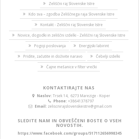
Zeliščni raj Slovenske Istre
Kdo sva – zgodba Zeliščnega raja Slovenske Istre
Kontakt - Zeliščni raj Slovenske Istre
Novice, dogodki in zeliščni izdelki - Zeliščni raj Slovenske Istre
Pogoji poslovanja
Energijski labirint
Pridite, začutite in doživite naravo
Čebelji izdelki
Čajne mešanice v filter vrečki
KONTAKTIRAJTE NAS
Naslov:
Trsek 14, 6273 Marezige - Koper
Phone:
+38641378797
Email:
zeliscnirajslovenskeistre@gmail.com
SLEDITE NAM IN OBVEŠČENI BOSTE O VSEH
NOVOSTIH.
https://www.facebook.com/groups/517112656998345